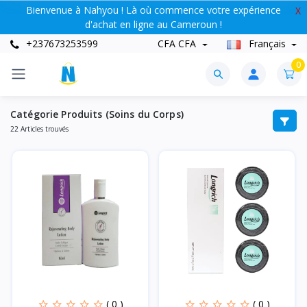
Bienvenue à Nahyou ! Là où commence votre expérience
X
d'achat en ligne au Cameroun !
+237673253599
CFA CFA
Français
0
Catégorie Produits (Soins du Corps)
22 Articles trouvés
( 0 )
( 0 )