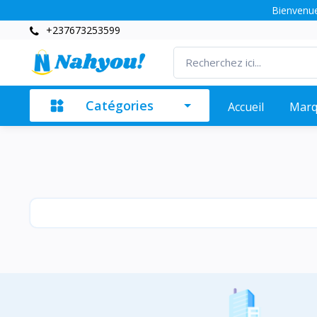
Bienvenue
+237673253599
Catégories
Accueil
Mar