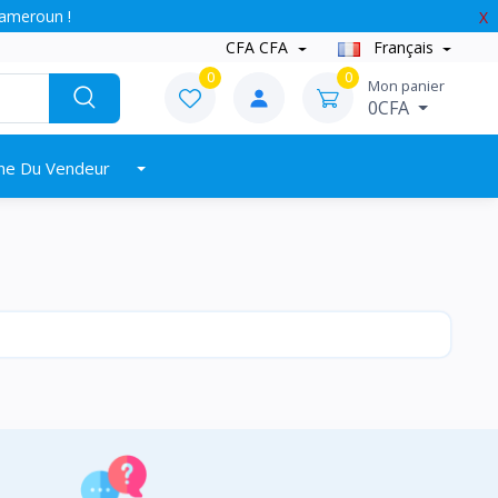
Cameroun !
X
CFA CFA
Français
0
0
Mon panier
0CFA
ne Du Vendeur