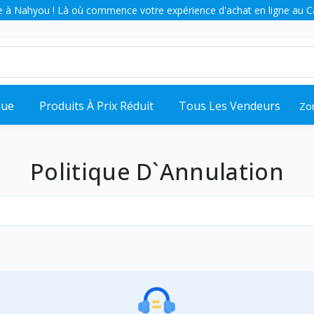
 à Nahyou ! Là où commence votre expérience d'achat en ligne au 
que
Produits À Prix Réduit
Tous Les Vendeurs
Zo
Politique D`Annulation