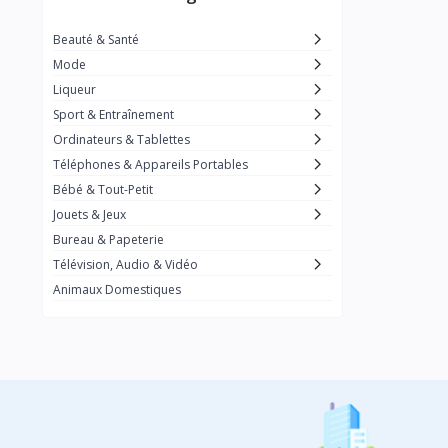
Zara
Xiaomi
Beauté & Santé
Mode
Vans
Liqueur
Under Armour
Sport & Entraînement
Toshiba
Ordinateurs & Tablettes
Tommy Hilfiger
Téléphones & Appareils Portables
Bébé & Tout-Petit
The North Face
Jouets & Jeux
Tecno
Bureau & Papeterie
Sony
Télévision, Audio & Vidéo
Shein
Animaux Domestiques
Samsung
Ralph Lauren
Prada
Puma
Playstation
1