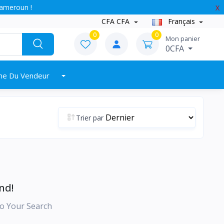
Cameroun !
X
CFA CFA
Français
0
0
Mon panier
0CFA
ne Du Vendeur
Trier par
nd!
o Your Search