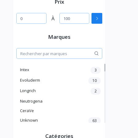
Prix
À
Marques
Intex
3
Evoluderm
10
Longrich
2
Neutrogena
CeraVe
Unknown
63
Source du Pays
Catégories