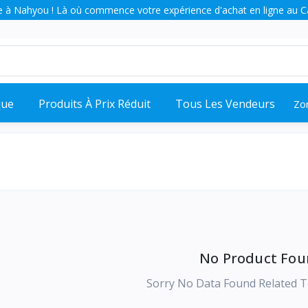
 à Nahyou ! Là où commence votre expérience d'achat en ligne au 
que
Produits À Prix Réduit
Tous Les Vendeurs
Zo
No Product Fou
Sorry No Data Found Related T