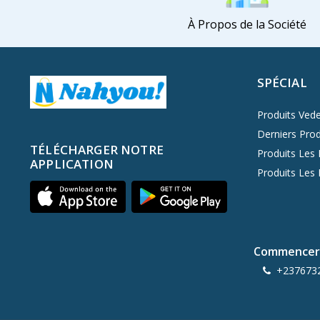
Playboy
2
À Propos de la Société
Vaseline
Ikea
SPÉCIAL
Nivea
21
Panasonic
Produits Vede
Derniers Prod
Palm Angels
TÉLÉCHARGER NOTRE
Produits Les 
Jordan
APPLICATION
Produits Les
Oppo
Nokia
New Balance
Nestle
Commencer 
Nescafe
+237673
L'Oréal
LG