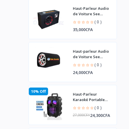
Haut-Parleur Audio
de Voiture See
Piyano Voice
( 0 )
35,000CFA
Haut-parleur Audio
de Voiture See
Piyano Gn-8012
( 0 )
24,000CFA
10% Off
Haut-Parleur
Karaoké Portable
TWS 8 Pouces avec
( 0 )
Micro +
24,300CFA
27,000CFA
Télécommande