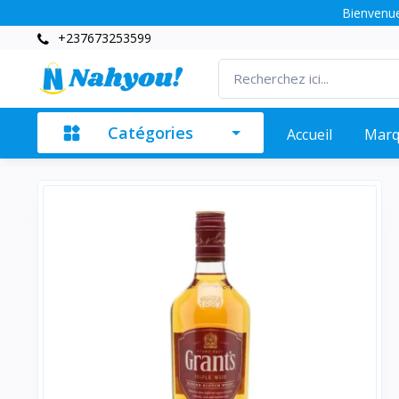
Bienvenue
+237673253599
Catégories
Accueil
Mar