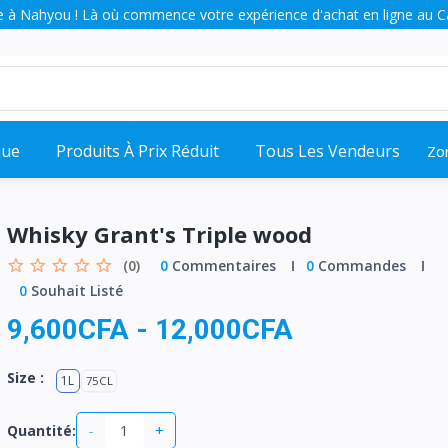
 à Nahyou ! Là où commence votre expérience d'achat en ligne au 
que
Produits À Prix Réduit
Tous Les Vendeurs
Zo
Whisky Grant's Triple wood
(0)
0
Commentaires
0
Commandes
0
Souhait Listé
9,600CFA
-
12,000CFA
Size :
1L
75CL
-
+
Quantité: