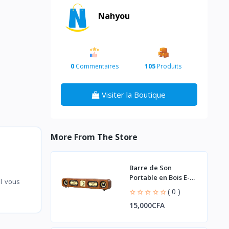
Nahyou
0
Commentaires
105
Produits
Visiter la Boutique
More From The Store
Barre de Son
Portable en Bois E-
l vous
3404
( 0 )
15,000CFA