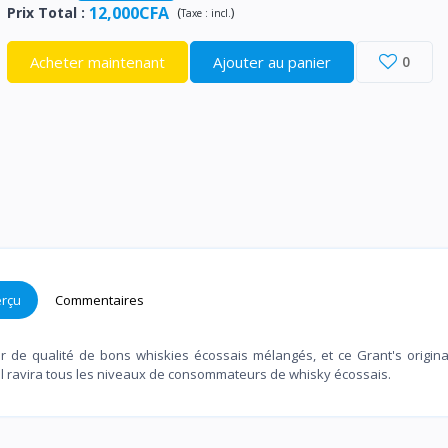
12,000CFA
Prix Total
:
(
)
Taxe :
incl.
Acheter maintenant
Ajouter au panier
0
rçu
Commentaires
de qualité de bons whiskies écossais mélangés, et ce Grant's origina
Il ravira tous les niveaux de consommateurs de whisky écossais.