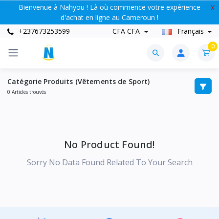
Bienvenue à Nahyou ! Là où commence votre expérience
X
d'achat en ligne au Cameroun !
+237673253599
CFA CFA
Français
0
Catégorie Produits (Vêtements de Sport)
0 Articles trouvés
No Product Found!
Sorry No Data Found Related To Your Search