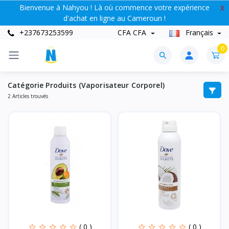
Bienvenue à Nahyou ! Là où commence votre expérience
X
d'achat en ligne au Cameroun !
+237673253599
CFA CFA
Français
0
Catégorie Produits (Vaporisateur Corporel)
2 Articles trouvés
( 0 )
( 0 )