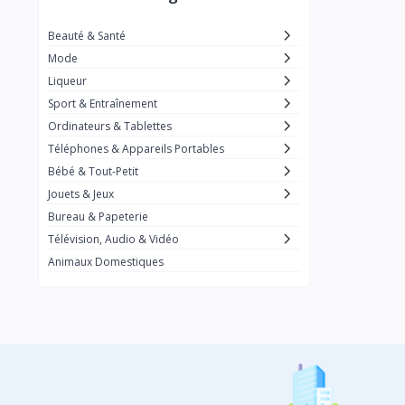
Zara
Xiaomi
Beauté & Santé
Mode
Vans
Liqueur
Under Armour
Sport & Entraînement
Toshiba
Ordinateurs & Tablettes
Tommy Hilfiger
Téléphones & Appareils Portables
Bébé & Tout-Petit
The North Face
Jouets & Jeux
Tecno
Bureau & Papeterie
Sony
Télévision, Audio & Vidéo
Shein
Animaux Domestiques
Samsung
Ralph Lauren
Prada
Puma
Playstation
1