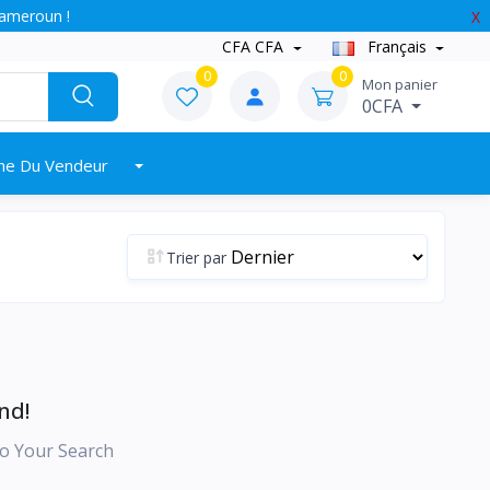
Cameroun !
X
CFA CFA
Français
0
0
Mon panier
0CFA
ne Du Vendeur
Trier par
nd!
o Your Search