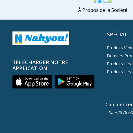
Playboy
2
À Propos de la Société
Vaseline
Ikea
SPÉCIAL
Nivea
21
Panasonic
Produits Vede
Derniers Prod
Palm Angels
TÉLÉCHARGER NOTRE
Produits Les 
Jordan
APPLICATION
Produits Les
Oppo
Nokia
New Balance
Nestle
Commencer 
Nescafe
+237673
L'Oréal
LG