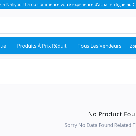
 à Nahyou ! Là où commence votre expérience d'achat en ligne au 
que
Produits À Prix Réduit
Tous Les Vendeurs
Zo
No Product Fou
Sorry No Data Found Related T