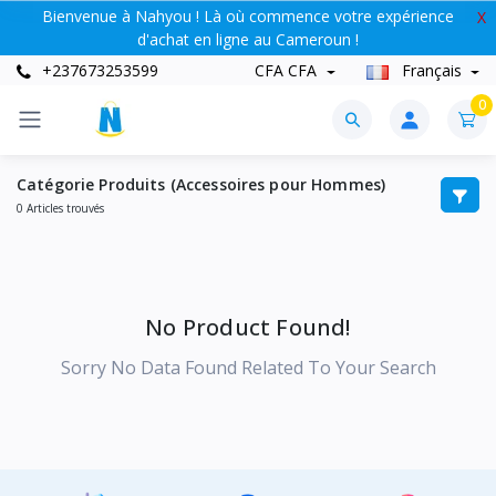
Bienvenue à Nahyou ! Là où commence votre expérience
X
d'achat en ligne au Cameroun !
+237673253599
CFA CFA
Français
0
Catégorie Produits (Accessoires pour Hommes)
0 Articles trouvés
No Product Found!
Sorry No Data Found Related To Your Search