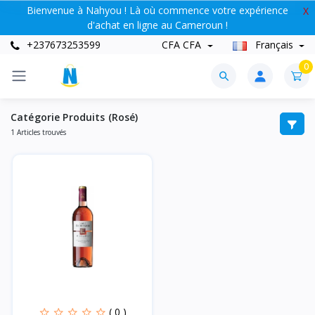
Bienvenue à Nahyou ! Là où commence votre expérience
X
d'achat en ligne au Cameroun !
+237673253599
CFA CFA
Français
0
Catégorie Produits (Rosé)
1 Articles trouvés
( 0 )