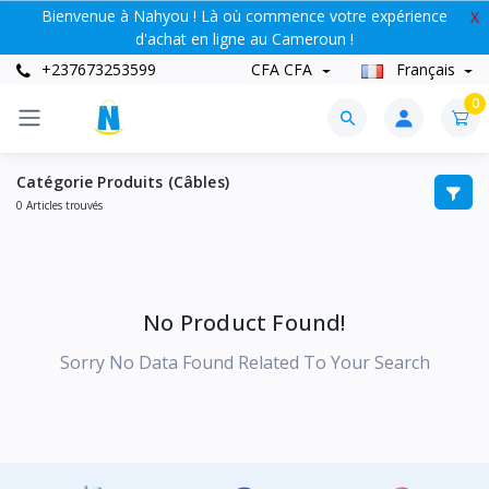
Bienvenue à Nahyou ! Là où commence votre expérience
X
d'achat en ligne au Cameroun !
+237673253599
CFA CFA
Français
0
Catégorie Produits (Câbles)
0 Articles trouvés
No Product Found!
Sorry No Data Found Related To Your Search