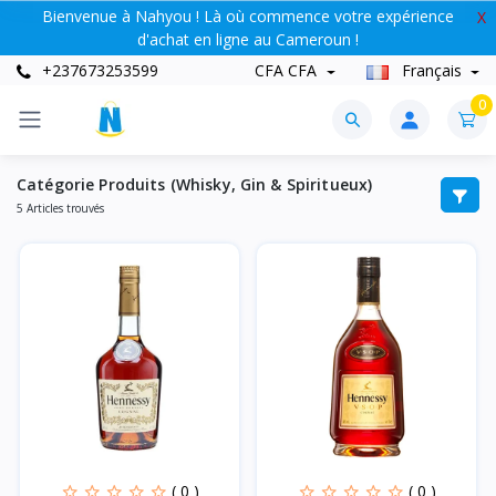
Bienvenue à Nahyou ! Là où commence votre expérience
X
d'achat en ligne au Cameroun !
+237673253599
CFA CFA
Français
0
Catégorie Produits (Whisky, Gin & Spiritueux)
5 Articles trouvés
( 0 )
( 0 )