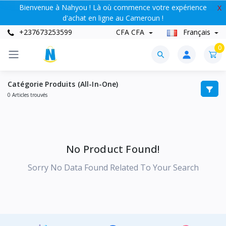
Bienvenue à Nahyou ! Là où commence votre expérience
X
d'achat en ligne au Cameroun !
+237673253599
CFA CFA
Français
0
Catégorie Produits (All-In-One)
0 Articles trouvés
No Product Found!
Sorry No Data Found Related To Your Search