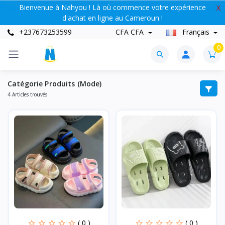
Bienvenue à Nahyou ! Là où commence votre expérience
X
d'achat en ligne au Cameroun !
+237673253599
CFA CFA
Français
0
Catégorie Produits (Mode)
4 Articles trouvés
( 0 )
( 0 )